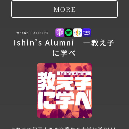
MORE
WHERE TO LISTEN
Ishin’s Alumni ―教え子
に学べ