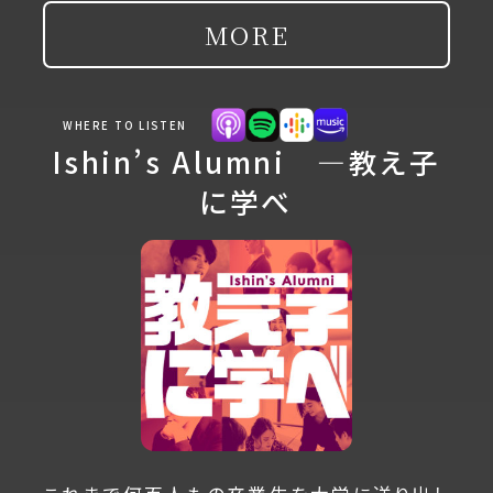
MORE
WHERE TO LISTEN
Ishin’s Alumni ―教え子
に学べ